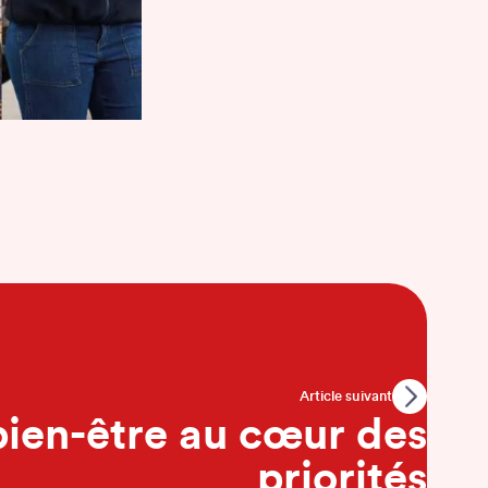
Article suivant
 bien-être au cœur des
priorités