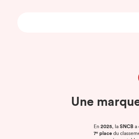
Une marque 
En
2025
, la
SNCB
a 
7ᵉ place
du classeme