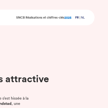
SNCB Réalisations et chiffres-clés
2025
FR
NL
 attractive
 s’est hissée à la
ndstad
, une