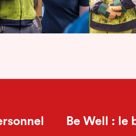
ersonnel
Be Well : le