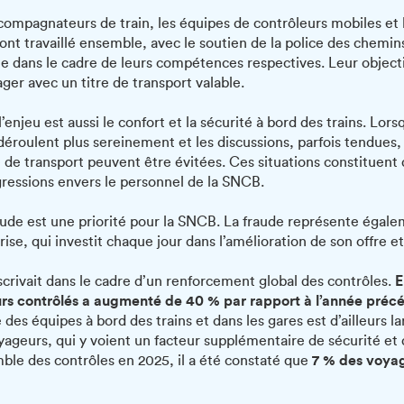
accompagnateurs de train, les équipes de contrôleurs mobiles et
 ont travaillé ensemble, avec le soutien de la police des chemin
le dans le cadre de leurs compétences respectives. Leur objecti
ger avec un titre de transport valable.
l’enjeu est aussi le confort et la sécurité à bord des trains. Lo
 déroulent plus sereinement et les discussions, parfois tendues, 
 de transport peuvent être évitées. Ces situations constituent d
gressions envers le personnel de la SNCB.
fraude est une priorité pour la SNCB. La fraude représente éga
ise, qui investit chaque jour dans l’amélioration de son offre et
scrivait dans le cadre d’un renforcement global des contrôles.
E
s contrôlés a augmenté de 40 % par rapport à l’année préc
e des équipes à bord des trains et dans les gares est d’ailleurs 
yageurs, qui y voient un facteur supplémentaire de sécurité et 
mble des contrôles en 2025, il a été constaté que
7 % des voyag