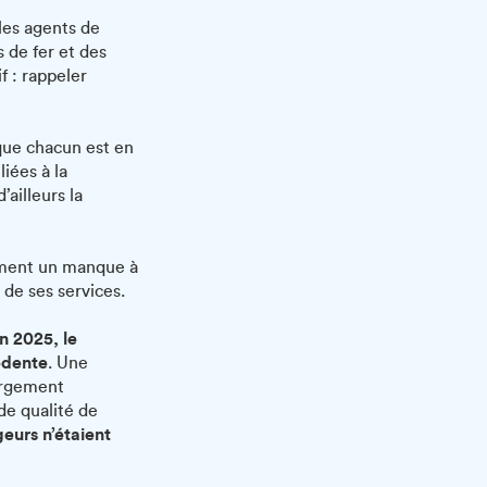
 les agents de
s de fer et des
f : rappeler
rsque chacun est en
liées à la
’ailleurs la
lement un manque à
 de ses services.
n 2025, le
édente
. Une
largement
de qualité de
eurs n’étaient