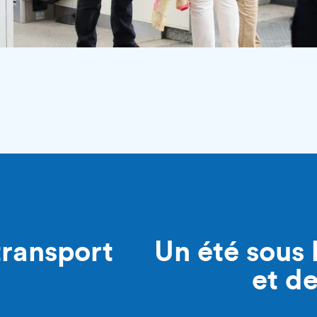
transport
Un été sous 
et d