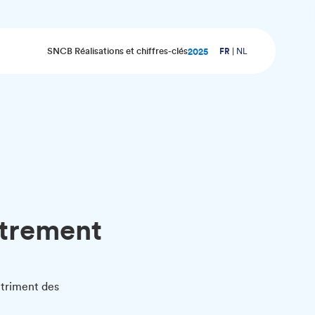
SNCB Réalisations et chiffres-clés
2025
FR
NL
utrement
détriment des